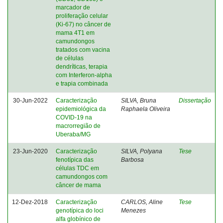
marcador de
proliferação celular
(Ki-67) no câncer de
mama 4T1 em
camundongos
tratados com vacina
de células
dendríticas, terapia
com Interferon-alpha
e trapia combinada
30-Jun-2022
Caracterização
SILVA, Bruna
Dissertação
epidemiológica da
Raphaela Oliveira
COVID-19 na
macrorregião de
Uberaba/MG
23-Jun-2020
Caracterização
SILVA, Polyana
Tese
fenotípica das
Barbosa
células TDC em
camundongos com
câncer de mama
12-Dez-2018
Caracterização
CARLOS, Aline
Tese
genotípica do loci
Menezes
alfa globínico de