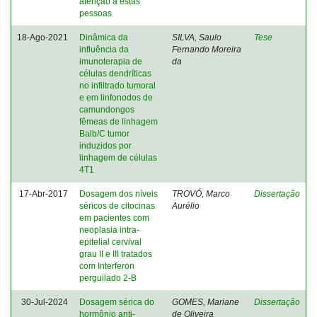
atenção a estas
pessoas
18-Ago-2021
Dinâmica da
SILVA, Saulo
Tese
influência da
Fernando Moreira
imunoterapia de
da
células dendríticas
no infiltrado tumoral
e em linfonodos de
camundongos
fêmeas de linhagem
Balb/C tumor
induzidos por
linhagem de células
4T1
17-Abr-2017
Dosagem dos níveis
TROVÓ, Marco
Dissertação
séricos de citocinas
Aurélio
em pacientes com
neoplasia intra-
epitelial cervival
grau II e III tratados
com Interferon
perguilado 2-B
30-Jul-2024
Dosagem sérica do
GOMES, Mariane
Dissertação
hormônio anti-
de Oliveira