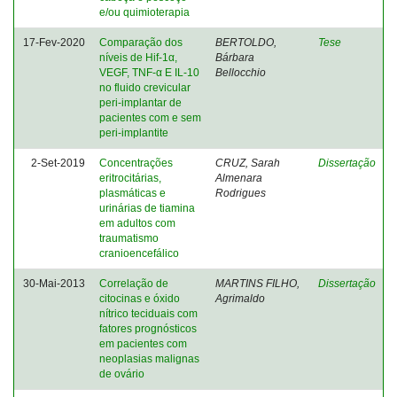
e/ou quimioterapia
17-Fev-2020
Comparação dos
BERTOLDO,
Tese
níveis de Hif-1α,
Bárbara
VEGF, TNF-α E IL-10
Bellocchio
no fluido crevicular
peri-implantar de
pacientes com e sem
peri-implantite
2-Set-2019
Concentrações
CRUZ, Sarah
Dissertação
eritrocitárias,
Almenara
plasmáticas e
Rodrigues
urinárias de tiamina
em adultos com
traumatismo
cranioencefálico
30-Mai-2013
Correlação de
MARTINS FILHO,
Dissertação
citocinas e óxido
Agrimaldo
nítrico teciduais com
fatores prognósticos
em pacientes com
neoplasias malignas
de ovário