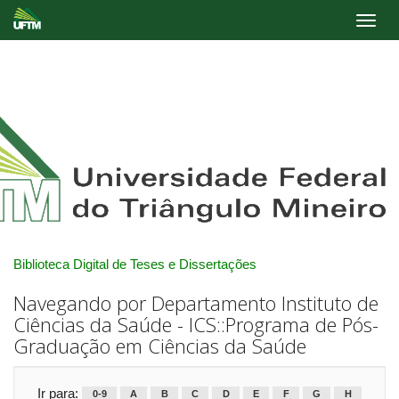
Skip
navigation
Biblioteca Digital de Teses e Dissertações
Navegando por Departamento Instituto de
Ciências da Saúde - ICS::Programa de Pós-
Graduação em Ciências da Saúde
Ir para:
0-9
A
B
C
D
E
F
G
H