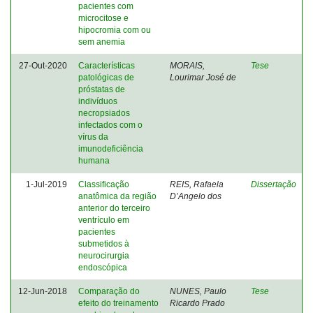
pacientes com
microcitose e
hipocromia com ou
sem anemia
27-Out-2020
Características
MORAIS,
Tese
patológicas de
Lourimar José de
próstatas de
indivíduos
necropsiados
infectados com o
vírus da
imunodeficiência
humana
1-Jul-2019
Classificação
REIS, Rafaela
Dissertação
anatômica da região
D’Angelo dos
anterior do terceiro
ventrículo em
pacientes
submetidos à
neurocirurgia
endoscópica
12-Jun-2018
Comparação do
NUNES, Paulo
Tese
efeito do treinamento
Ricardo Prado