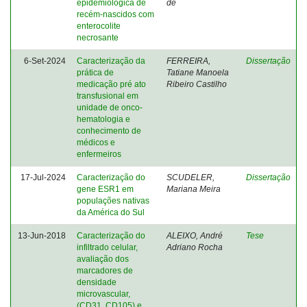
epidemiológica de
de
recém-nascidos com
enterocolite
necrosante
6-Set-2024
Caracterização da
FERREIRA,
Dissertação
prática de
Tatiane Manoela
medicação pré ato
Ribeiro Castilho
transfusional em
unidade de onco-
hematologia e
conhecimento de
médicos e
enfermeiros
17-Jul-2024
Caracterização do
SCUDELER,
Dissertação
gene ESR1 em
Mariana Meira
populações nativas
da América do Sul
13-Jun-2018
Caracterização do
ALEIXO, André
Tese
infiltrado celular,
Adriano Rocha
avaliação dos
marcadores de
densidade
microvascular,
(CD31, CD105) e