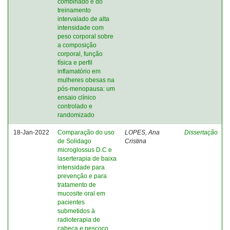
combinado e do
treinamento
intervalado de alta
intensidade com
peso corporal sobre
a composição
corporal, função
física e perfil
inflamatório em
mulheres obesas na
pós-menopausa: um
ensaio clínico
controlado e
randomizado
18-Jan-2022
Comparação do uso
LOPES, Ana
Dissertação
de Solidago
Cristina
microglossus D.C e
laserterapia de baixa
intensidade para
prevenção e para
tratamento de
mucosite oral em
pacientes
submetidos à
radioterapia de
cabeça e pescoço