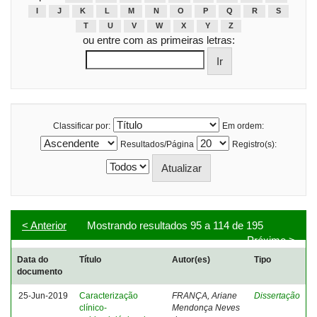
I
J
K
L
M
N
O
P
Q
R
S
T
U
V
W
X
Y
Z
ou entre com as primeiras letras:
Classificar por:
Em ordem:
Resultados/Página
Registro(s):
< Anterior
Mostrando resultados 95 a 114 de 195
Próximo >
Data do
Título
Autor(es)
Tipo
documento
25-Jun-2019
Caracterização
FRANÇA, Ariane
Dissertação
clínico-
Mendonça Neves