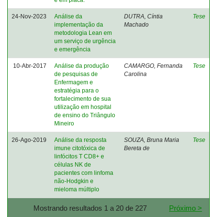
24-Nov-2023
Análise da
DUTRA, Cíntia
Tese
implementação da
Machado
metodologia Lean em
um serviço de urgência
e emergência
10-Abr-2017
Análise da produção
CAMARGO, Fernanda
Tese
de pesquisas de
Carolina
Enfermagem e
estratégia para o
fortalecimento de sua
utilização em hospital
de ensino do Triângulo
Mineiro
26-Ago-2019
Análise da resposta
SOUZA, Bruna Maria
Tese
imune citotóxica de
Bereta de
linfócitos T CD8+ e
células NK de
pacientes com linfoma
não-Hodgkin e
mieloma múltiplo
Mostrando resultados 1 a 20 de 227
Próximo >