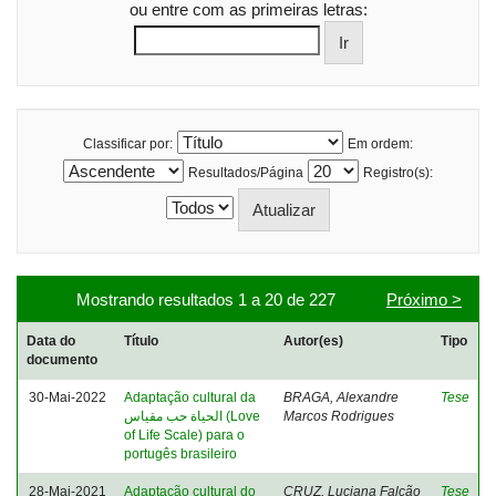
ou entre com as primeiras letras:
Classificar por:
Em ordem:
Resultados/Página
Registro(s):
Mostrando resultados 1 a 20 de 227
Próximo >
Data do
Título
Autor(es)
Tipo
documento
30-Mai-2022
Adaptação cultural da
BRAGA, Alexandre
Tese
الحياة حب مقياس (Love
Marcos Rodrigues
of Life Scale) para o
portugês brasileiro
28-Mai-2021
Adaptação cultural do
CRUZ, Luciana Falcão
Tese