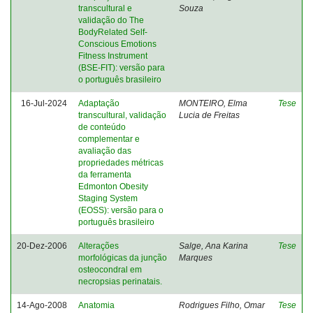
transcultural e
Souza
validação do The
BodyRelated Self-
Conscious Emotions
Fitness Instrument
(BSE-FIT): versão para
o português brasileiro
16-Jul-2024
Adaptação
MONTEIRO, Elma
Tese
transcultural, validação
Lucia de Freitas
de conteúdo
complementar e
avaliação das
propriedades métricas
da ferramenta
Edmonton Obesity
Staging System
(EOSS): versão para o
português brasileiro
20-Dez-2006
Alterações
Salge, Ana Karina
Tese
morfológicas da junção
Marques
osteocondral em
necropsias perinatais.
14-Ago-2008
Anatomia
Rodrigues Filho, Omar
Tese