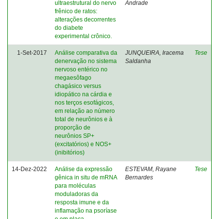
ultraestrutural do nervo
Andrade
frênico de ratos:
alterações decorrentes
do diabete
experimental crônico.
1-Set-2017
Análise comparativa da
JUNQUEIRA, Iracema
Tese
denervação no sistema
Saldanha
nervoso entérico no
megaesôfago
chagásico versus
idiopático na cárdia e
nos terços esofágicos,
em relação ao número
total de neurônios e à
proporção de
neurônios SP+
(excitatórios) e NOS+
(inibitórios)
14-Dez-2022
Análise da expressão
ESTEVAM, Rayane
Tese
gênica in situ de mRNA
Bernardes
para moléculas
moduladoras da
resposta imune e da
inflamação na psoríase
e em placa.