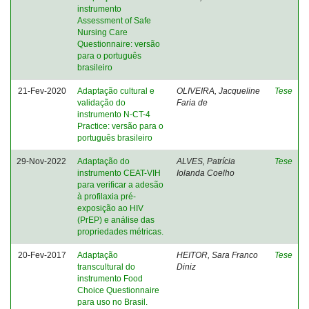
instrumento
Assessment of Safe
Nursing Care
Questionnaire: versão
para o português
brasileiro
21-Fev-2020
Adaptação cultural e
OLIVEIRA, Jacqueline
Tese
validação do
Faria de
instrumento N-CT-4
Practice: versão para o
português brasileiro
29-Nov-2022
Adaptação do
ALVES, Patrícia
Tese
instrumento CEAT-VIH
Iolanda Coelho
para verificar a adesão
à profilaxia pré-
exposição ao HIV
(PrEP) e análise das
propriedades métricas.
20-Fev-2017
Adaptação
HEITOR, Sara Franco
Tese
transcultural do
Diniz
instrumento Food
Choice Questionnaire
para uso no Brasil.