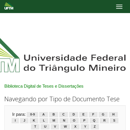
Skip
navigation
Biblioteca Digital de Teses e Dissertações
Navegando por Tipo de Documento Tese
Ir para:
0-9
A
B
C
D
E
F
G
H
I
J
K
L
M
N
O
P
Q
R
S
T
U
V
W
X
Y
Z