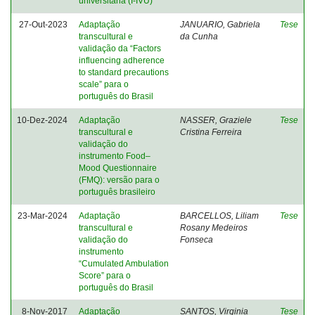
universitária (I-IVU)
27-Out-2023
Adaptação
JANUARIO, Gabriela
Tese
transcultural e
da Cunha
validação da “Factors
influencing adherence
to standard precautions
scale” para o
português do Brasil
10-Dez-2024
Adaptação
NASSER, Graziele
Tese
transcultural e
Cristina Ferreira
validação do
instrumento Food–
Mood Questionnaire
(FMQ): versão para o
português brasileiro
23-Mar-2024
Adaptação
BARCELLOS, Liliam
Tese
transcultural e
Rosany Medeiros
validação do
Fonseca
instrumento
“Cumulated Ambulation
Score” para o
português do Brasil
8-Nov-2017
Adaptação
SANTOS, Virginia
Tese