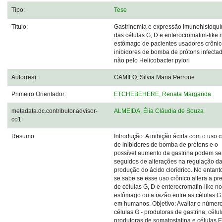
Tipo:
Tese
Título:
Gastrinemia e expressão imunohistoqu
das células G, D e enterocromafim-like 
estômago de pacientes usadores crônic
inibidores de bomba de prótons infecta
não pelo Helicobacter pylori
Autor(es):
CAMILO, Sílvia Maria Perrone
Primeiro Orientador:
ETCHEBEHERE, Renata Margarida
metadata.dc.contributor.advisor-
ALMEIDA, Élia Cláudia de Souza
co1:
Resumo:
Introdução: A inibição ácida com o uso 
de inibidores de bomba de prótons e o
possível aumento da gastrina podem se
seguidos de alterações na regulação d
produção do ácido clorídrico. No entant
se sabe se esse uso crônico altera a p
de células G, D e enterocromafin-like no
estômago ou a razão entre as células G
em humanos. Objetivo: Avaliar o númer
células G - produtoras de gastrina, célu
produtoras de somatostatina e células 