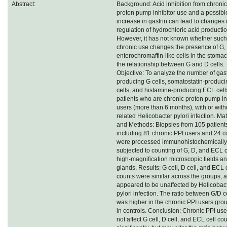
Abstract:
Background: Acid inhibition from chronic
proton pump inhibitor use and a possibl
increase in gastrin can lead to changes 
regulation of hydrochloric acid productio
However, it has not known whether such
chronic use changes the presence of G,
enterochromaffin-like cells in the stomac
the relationship between G and D cells.
Objective: To analyze the number of gast
producing G cells, somatostatin-produc
cells, and histamine-producing ECL cell
patients who are chronic proton pump in
users (more than 6 months), with or with
related Helicobacter pylori infection. Mat
and Methods: Biopsies from 105 patient
including 81 chronic PPI users and 24 co
were processed immunohistochemically
subjected to counting of G, D, and ECL c
high-magnification microscopic fields an
glands. Results: G cell, D cell, and ECL 
counts were similar across the groups, 
appeared to be unaffected by Helicobac
pylori infection. The ratio between G/D c
was higher in the chronic PPI users gro
in controls. Conclusion: Chronic PPI us
not affect G cell, D cell, and ECL cell co