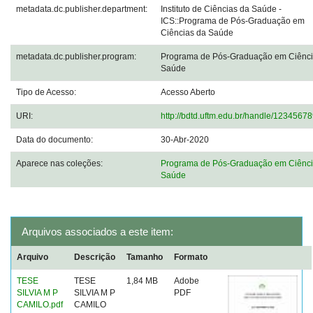
metadata.dc.publisher.department:
Instituto de Ciências da Saúde -
ICS::Programa de Pós-Graduação em
Ciências da Saúde
metadata.dc.publisher.program:
Programa de Pós-Graduação em Ciênci
Saúde
Tipo de Acesso:
Acesso Aberto
URI:
http://bdtd.uftm.edu.br/handle/1234567
Data do documento:
30-Abr-2020
Aparece nas coleções:
Programa de Pós-Graduação em Ciênci
Saúde
Arquivos associados a este item:
Arquivo
Descrição
Tamanho
Formato
TESE
TESE
1,84 MB
Adobe
SILVIA M P
SILVIA M P
PDF
CAMILO.pdf
CAMILO