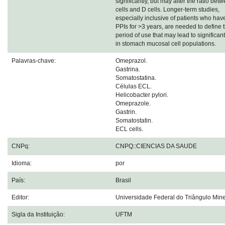
significantly, but may alter the ratio bet
cells and D cells. Longer-term studies,
especially inclusive of patients who ha
PPIs for >3 years, are needed to define 
period of use that may lead to significant 
in stomach mucosal cell populations.
Palavras-chave:
Omeprazol.
Gastrina.
Somatostatina.
Células ECL.
Helicobacter pylori.
Omeprazole.
Gastrin.
Somatostatin.
ECL cells.
CNPq:
CNPQ::CIENCIAS DA SAUDE
Idioma:
por
País:
Brasil
Editor:
Universidade Federal do Triângulo Mine
Sigla da Instituição:
UFTM