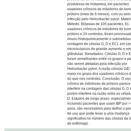
produtoras de histamina, em pacientes
usadores crônicos de inibidores de bo
prótons (mais de 6 meses), com ou sem
infecção pelo Helicobacter pylori. Materi
Método: Biópsias de 105 pacientes, 81
usadores crônicos de inibidores de bo
prótons e 24 controles, foram processa
imuno-histoquimicamente e submetidas
contagem de células G, D e ECL em c
microscópicos de grande aumento e em
glândulas. Resultados: Células G, D e 
foram semelhantes entre os grupos e p
não serem afetadas pela infecção por
Helicobacter pylori. A razão células G/D 
maior no grupo dos usadores crônicos 
do que nos controles. Conclusão: O uso
crônico de inibidores de prótons parece
interferir na contagem das células G, D
porém interfere na razão entre as célula
D. Estudos de longo prazo, especialme
incluindo pacientes que usam IBP por >
anos, são necessários para definir o pe
de uso que pode levar a uma mudança
significativa no número das células da
do estômago.