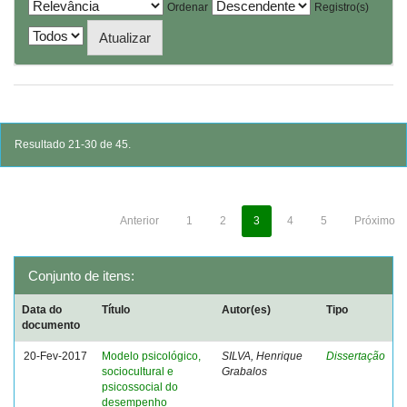
Ordenar
Registro(s)
Resultado 21-30 de 45.
Anterior
1
2
3
4
5
Próximo
Conjunto de itens:
Data do
Título
Autor(es)
Tipo
documento
20-Fev-2017
Modelo psicológico,
SILVA, Henrique
Dissertação
sociocultural e
Grabalos
psicossocial do
desempenho