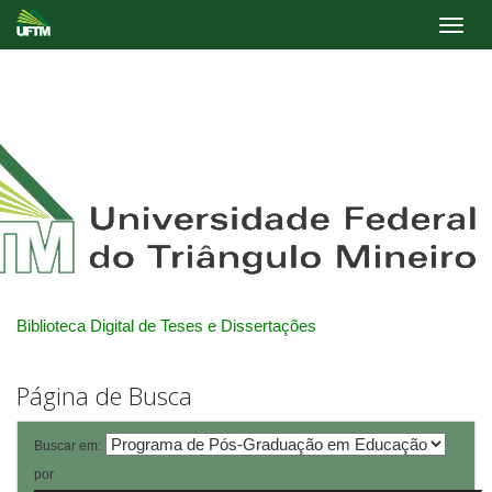
Skip
navigation
Biblioteca Digital de Teses e Dissertações
Página de Busca
Buscar em:
por