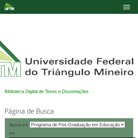
Skip
navigation
Biblioteca Digital de Teses e Dissertações
Página de Busca
Buscar em:
por