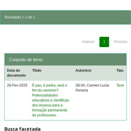
Resultado 1-1 de 1.
Anterior
1
Próximo
Conjunto de itens:
Data do
Título
Autor(es)
Tipo
documento
26-Fev-2025
É pau, é pedra, será o
SILVA, Carmen Lucia
Tese
fim do caminho?
Ferreira
Potencialidades
educativas e científicas
dos museus para a
formação permanente
de professores.
Busca facetada