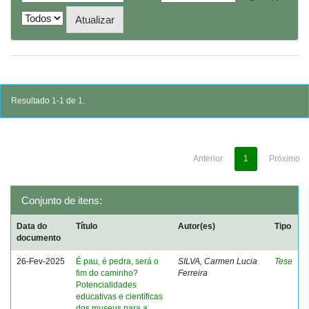
Resultado 1-1 de 1.
Anterior
1
Próximo
Conjunto de itens:
Data do
Título
Autor(es)
Tipo
documento
26-Fev-2025
É pau, é pedra, será o
SILVA, Carmen Lucia
Tese
fim do caminho?
Ferreira
Potencialidades
educativas e científicas
dos museus para a