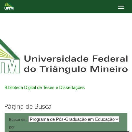
Skip
navigation
Biblioteca Digital de Teses e Dissertações
Página de Busca
Buscar em:
por