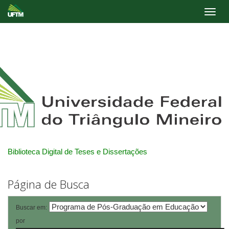
Skip
navigation
Biblioteca Digital de Teses e Dissertações
Página de Busca
Buscar em:
por