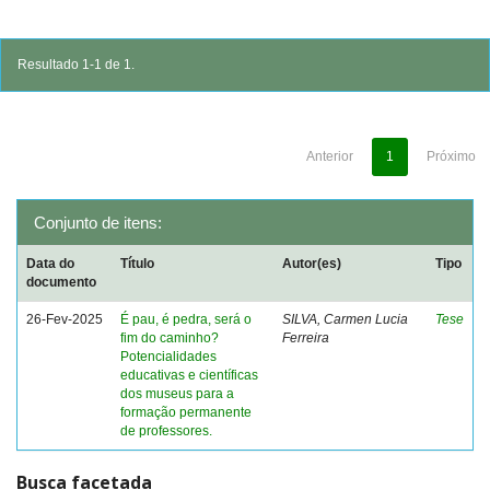
Resultado 1-1 de 1.
Anterior
1
Próximo
Conjunto de itens:
Data do
Título
Autor(es)
Tipo
documento
26-Fev-2025
É pau, é pedra, será o
SILVA, Carmen Lucia
Tese
fim do caminho?
Ferreira
Potencialidades
educativas e científicas
dos museus para a
formação permanente
de professores.
Busca facetada