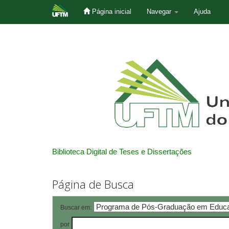
Página inicial
Navegar
Ajuda
Skip
navigation
Biblioteca Digital de Teses e Dissertações
Página de Busca
Buscar em:
por