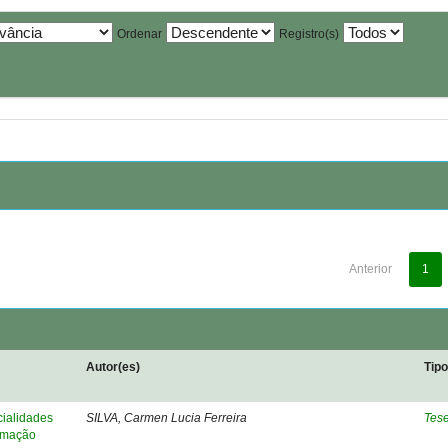
Ordenar
Registro(s)
Anterior
1
Autor(es)
Tip
cialidades
SILVA, Carmen Lucia Ferreira
Tes
ormação