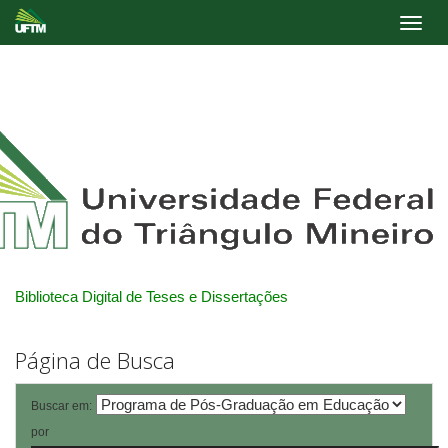
Skip
navigation
Biblioteca Digital de Teses e Dissertações
Página de Busca
Buscar em:
por