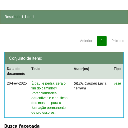
Resultado 1-1 de 1.
Anterior
1
Próximo
Conjunto de itens:
Data do
Título
Autor(es)
Tipo
documento
26-Fev-2025
É pau, é pedra, será o
SILVA, Carmen Lucia
Tese
fim do caminho?
Ferreira
Potencialidades
educativas e científicas
dos museus para a
formação permanente
de professores.
Busca facetada