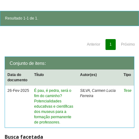
Resultado 1-1 de 1.
Anterior
1
Próximo
Conjunto de itens:
Data do
Título
Autor(es)
Tipo
documento
26-Fev-2025
É pau, é pedra, será o
SILVA, Carmen Lucia
Tese
fim do caminho?
Ferreira
Potencialidades
educativas e científicas
dos museus para a
formação permanente
de professores.
Busca facetada