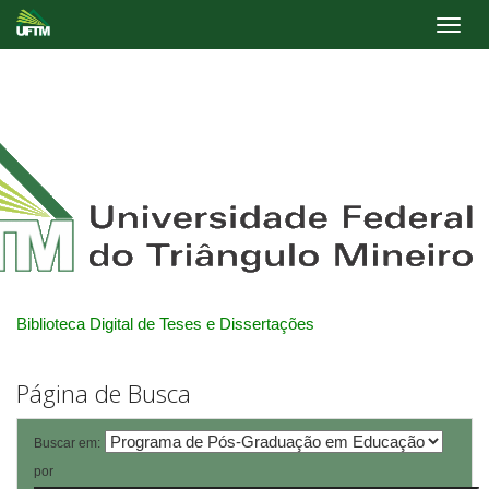
Skip
navigation
Biblioteca Digital de Teses e Dissertações
Página de Busca
Buscar em:
por