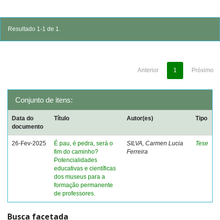
Resultado 1-1 de 1.
Anterior
1
Próximo
Conjunto de itens:
Data do
Título
Autor(es)
Tipo
documento
26-Fev-2025
É pau, é pedra, será o
SILVA, Carmen Lucia
Tese
fim do caminho?
Ferreira
Potencialidades
educativas e científicas
dos museus para a
formação permanente
de professores.
Busca facetada