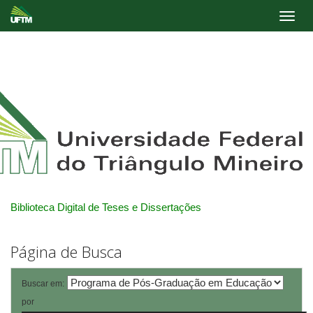
Skip
navigation
Biblioteca Digital de Teses e Dissertações
Página de Busca
Buscar em:
por