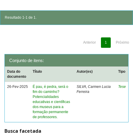
Resultado 1-1 de 1.
Anterior
1
Próximo
Conjunto de itens:
Data do
Título
Autor(es)
Tipo
documento
26-Fev-2025
É pau, é pedra, será o
SILVA, Carmen Lucia
Tese
fim do caminho?
Ferreira
Potencialidades
educativas e científicas
dos museus para a
formação permanente
de professores.
Busca facetada