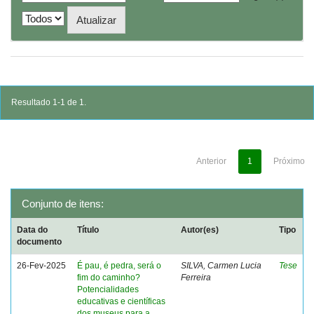
Resultado 1-1 de 1.
Anterior
1
Próximo
Conjunto de itens:
Data do
Título
Autor(es)
Tipo
documento
26-Fev-2025
É pau, é pedra, será o
SILVA, Carmen Lucia
Tese
fim do caminho?
Ferreira
Potencialidades
educativas e científicas
dos museus para a