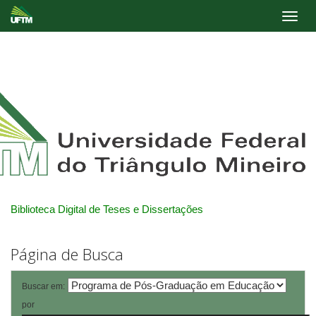
Skip
navigation
Biblioteca Digital de Teses e Dissertações
Página de Busca
Buscar em:
por