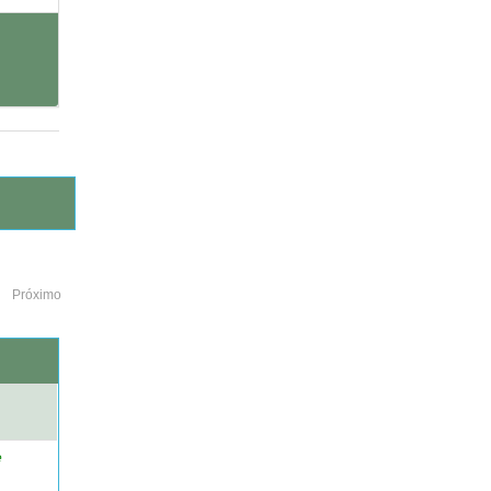
Próximo
o
e