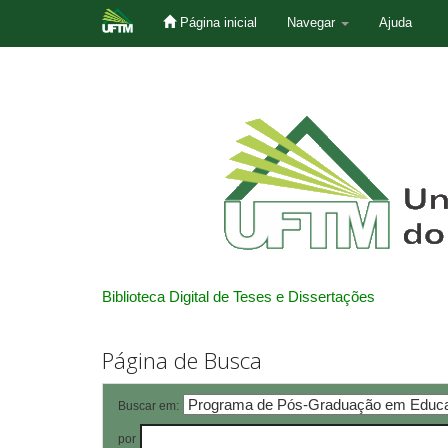
Página inicial
Navegar
Ajuda
Skip
navigation
Biblioteca Digital de Teses e Dissertações
Página de Busca
Buscar em:
por