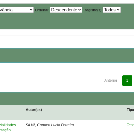
Ordenar
Registro(s)
Anterior
1
Autor(es)
Tip
cialidades
SILVA, Carmen Lucia Ferreira
Tes
ormação