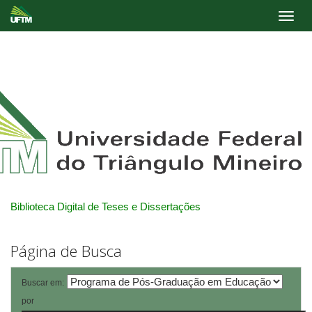
Skip
navigation
Biblioteca Digital de Teses e Dissertações
Página de Busca
Buscar em:
por