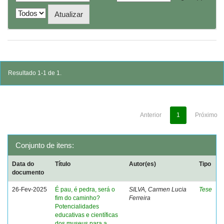
Resultado 1-1 de 1.
Anterior
1
Próximo
Conjunto de itens:
Data do
Título
Autor(es)
Tipo
documento
26-Fev-2025
É pau, é pedra, será o
SILVA, Carmen Lucia
Tese
fim do caminho?
Ferreira
Potencialidades
educativas e científicas
dos museus para a