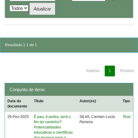
Resultado 1-1 de 1.
Anterior
1
Próximo
Conjunto de itens:
Data do
Título
Autor(es)
Tipo
documento
26-Fev-2025
É pau, é pedra, será o
SILVA, Carmen Lucia
Tese
fim do caminho?
Ferreira
Potencialidades
educativas e científicas
dos museus para a