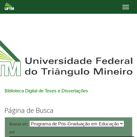
Skip
navigation
Biblioteca Digital de Teses e Dissertações
Página de Busca
Buscar em:
por