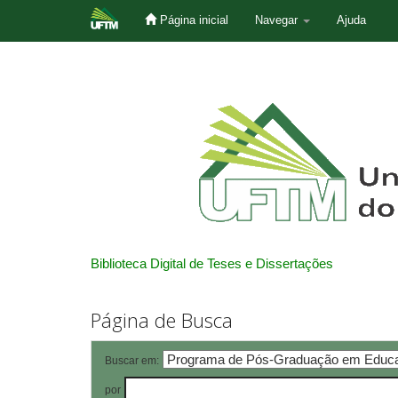
Página inicial
Navegar
Ajuda
Skip
navigation
Biblioteca Digital de Teses e Dissertações
Página de Busca
Buscar em:
por