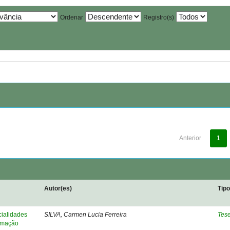
Ordenar
Registro(s)
Anterior
1
Autor(es)
Tip
cialidades
SILVA, Carmen Lucia Ferreira
Tes
ormação