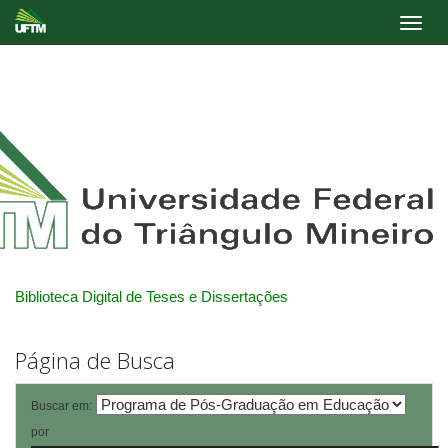
Skip
navigation
Biblioteca Digital de Teses e Dissertações
Página de Busca
Buscar em:
por