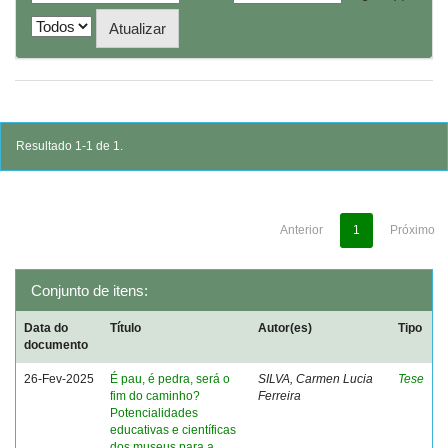
Resultado 1-1 de 1.
Anterior
1
Próximo
Conjunto de itens:
Data do
Título
Autor(es)
Tipo
documento
26-Fev-2025
É pau, é pedra, será o
SILVA, Carmen Lucia
Tese
fim do caminho?
Ferreira
Potencialidades
educativas e científicas
dos museus para a