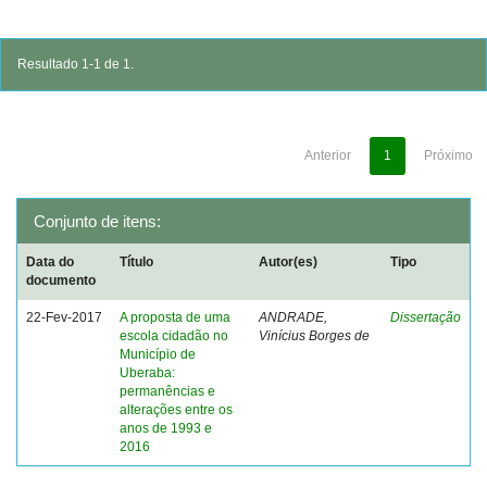
Resultado 1-1 de 1.
Anterior
1
Próximo
Conjunto de itens:
Data do
Título
Autor(es)
Tipo
documento
22-Fev-2017
A proposta de uma
ANDRADE,
Dissertação
escola cidadão no
Vinícius Borges de
Município de
Uberaba:
permanências e
alterações entre os
anos de 1993 e
2016