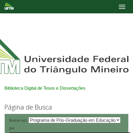
Skip
navigation
Biblioteca Digital de Teses e Dissertações
Página de Busca
Buscar em:
por