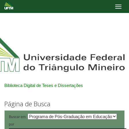
Skip
navigation
Biblioteca Digital de Teses e Dissertações
Página de Busca
Buscar em:
por