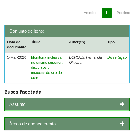
Anterior
1
Próximo
Conjunto de itens:
Data do
Título
Autor(es)
Tipo
documento
5-Mar-2020
Monitoria inclusiva
BORGES, Fernanda
Dissertação
no ensino superior:
Oliveira
discursos e
imagens de si e do
outro
Busca facetada
Assunto
Áreas de conhecimento