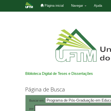
Página inicial
Navegar
Ajuda
Skip
navigation
Biblioteca Digital de Teses e Dissertações
Página de Busca
Buscar em:
por