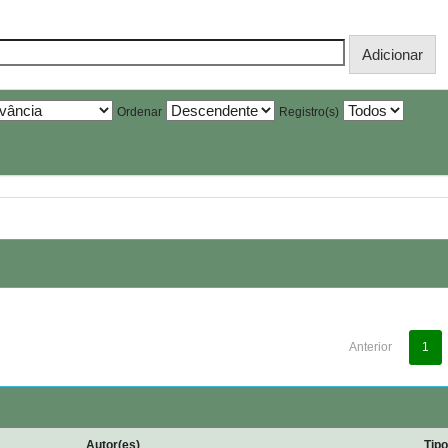
Ordenar
Registro(s)
Anterior
1
Autor(es)
Tip