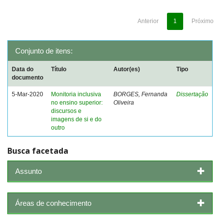
Anterior
1
Próximo
Conjunto de itens:
Data do
Título
Autor(es)
Tipo
documento
5-Mar-2020
Monitoria inclusiva
BORGES, Fernanda
Dissertação
no ensino superior:
Oliveira
discursos e
imagens de si e do
outro
Busca facetada
Assunto
Áreas de conhecimento