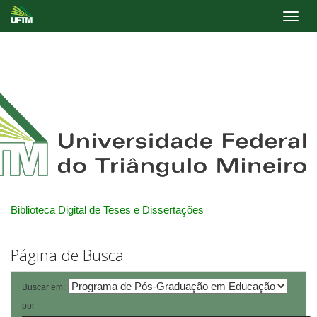
Skip
navigation
Biblioteca Digital de Teses e Dissertações
Página de Busca
Buscar em:
por