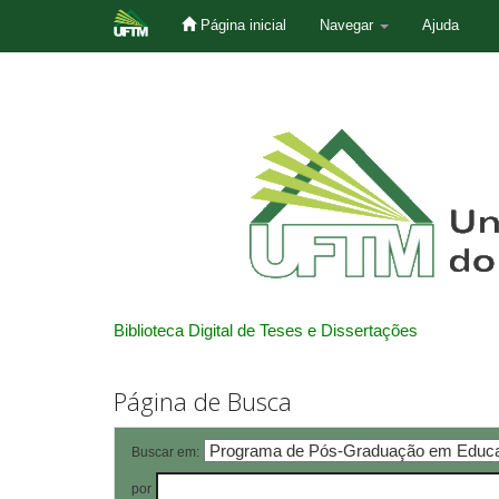
Página inicial
Navegar
Ajuda
Skip
navigation
Biblioteca Digital de Teses e Dissertações
Página de Busca
Buscar em:
por