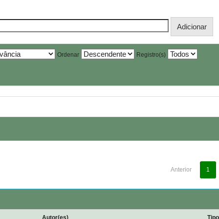
Ordenar
Registro(s)
Anterior
1
Autor(es)
Tip