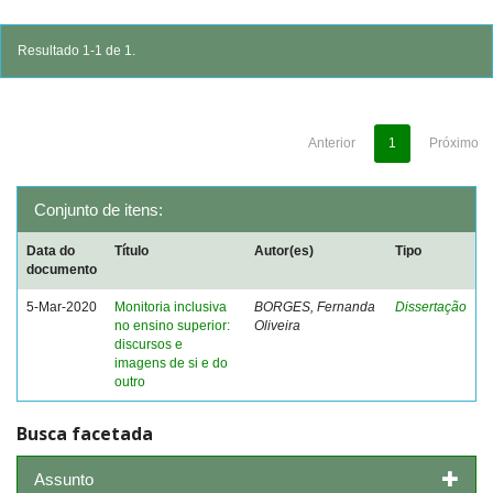
Resultado 1-1 de 1.
Anterior
1
Próximo
Conjunto de itens:
Data do
Título
Autor(es)
Tipo
documento
5-Mar-2020
Monitoria inclusiva
BORGES, Fernanda
Dissertação
no ensino superior:
Oliveira
discursos e
imagens de si e do
outro
Busca facetada
Assunto