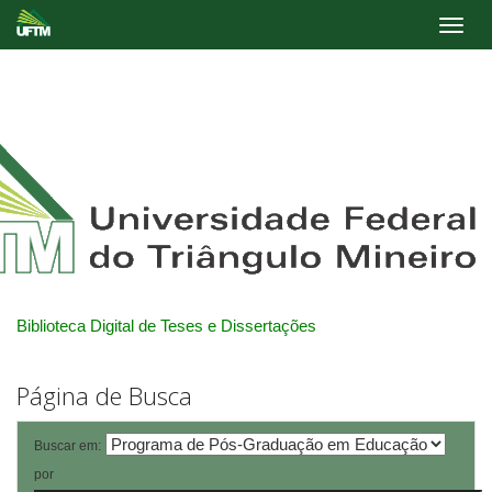
Skip
navigation
Biblioteca Digital de Teses e Dissertações
Página de Busca
Buscar em:
por