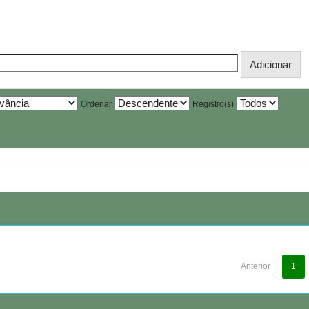
Ordenar
Registro(s)
Anterior
1