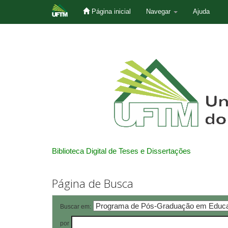
Página inicial
Navegar
Ajuda
Skip
navigation
Biblioteca Digital de Teses e Dissertações
Página de Busca
Buscar em:
por