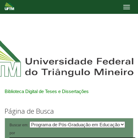
Skip
navigation
Biblioteca Digital de Teses e Dissertações
Página de Busca
Buscar em:
por