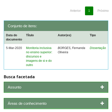
Anterior
1
Próximo
Conjunto de itens:
Data do
Título
Autor(es)
Tipo
documento
5-Mar-2020
Monitoria inclusiva
BORGES, Fernanda
Dissertação
no ensino superior:
Oliveira
discursos e
imagens de si e do
outro
Busca facetada
Assunto
Áreas de conhecimento