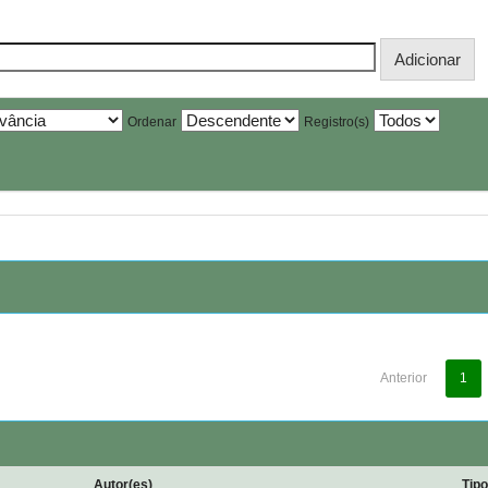
Ordenar
Registro(s)
Anterior
1
Autor(es)
Tip