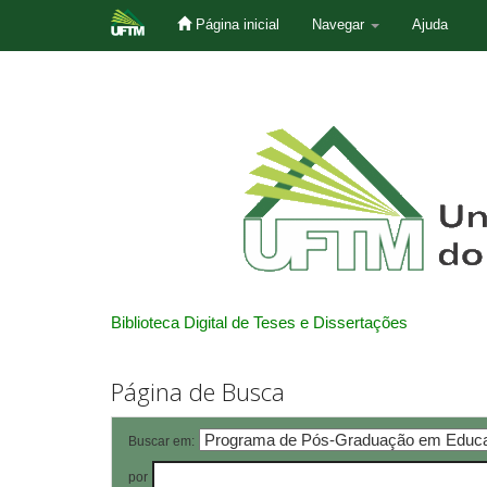
Página inicial
Navegar
Ajuda
Skip
navigation
Biblioteca Digital de Teses e Dissertações
Página de Busca
Buscar em:
por