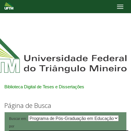
Skip
navigation
Biblioteca Digital de Teses e Dissertações
Página de Busca
Buscar em:
por