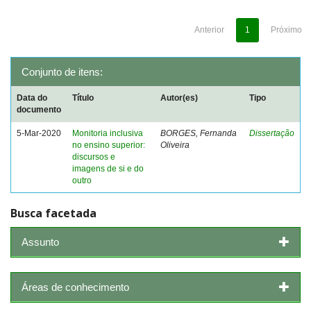
Anterior
1
Próximo
Conjunto de itens:
Data do
Título
Autor(es)
Tipo
documento
5-Mar-2020
Monitoria inclusiva
BORGES, Fernanda
Dissertação
no ensino superior:
Oliveira
discursos e
imagens de si e do
outro
Busca facetada
Assunto
Áreas de conhecimento