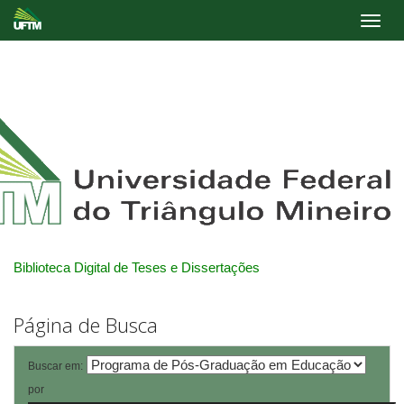
Skip
navigation
Biblioteca Digital de Teses e Dissertações
Página de Busca
Buscar em:
por