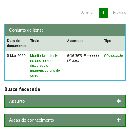
Anterior
1
Próximo
Conjunto de itens:
Data do
Título
Autor(es)
Tipo
documento
5-Mar-2020
Monitoria inclusiva
BORGES, Fernanda
Dissertação
no ensino superior:
Oliveira
discursos e
imagens de si e do
outro
Busca facetada
Assunto
Áreas de conhecimento