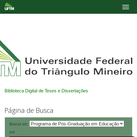
Skip
navigation
Biblioteca Digital de Teses e Dissertações
Página de Busca
Buscar em:
por