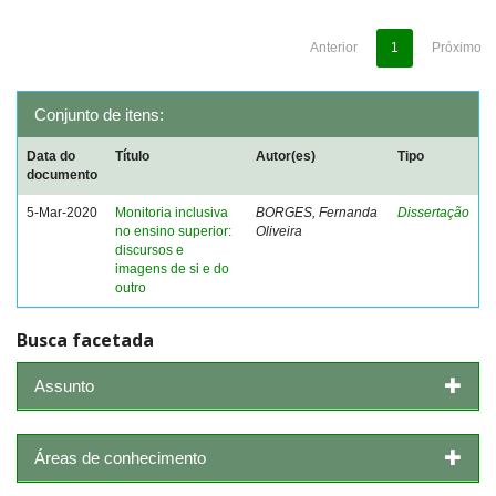
Anterior
1
Próximo
Conjunto de itens:
Data do
Título
Autor(es)
Tipo
documento
5-Mar-2020
Monitoria inclusiva
BORGES, Fernanda
Dissertação
no ensino superior:
Oliveira
discursos e
imagens de si e do
outro
Busca facetada
Assunto
Áreas de conhecimento