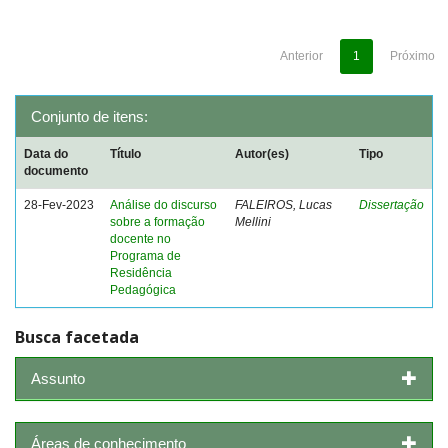
Anterior
1
Próximo
Conjunto de itens:
Data do
Título
Autor(es)
Tipo
documento
28-Fev-2023
Análise do discurso
FALEIROS, Lucas
Dissertação
sobre a formação
Mellini
docente no
Programa de
Residência
Pedagógica
Busca facetada
Assunto
Áreas de conhecimento