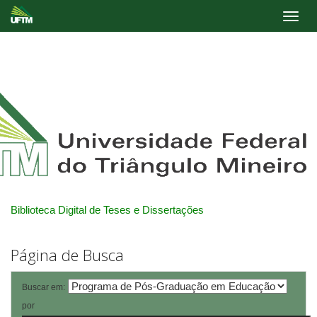
Skip
navigation
Biblioteca Digital de Teses e Dissertações
Página de Busca
Buscar em:
por