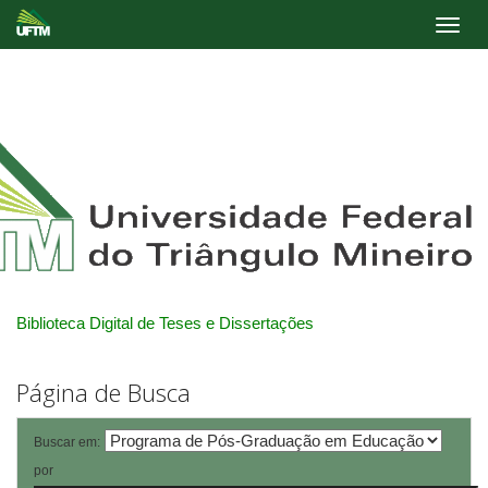
Skip
navigation
Biblioteca Digital de Teses e Dissertações
Página de Busca
Buscar em:
por