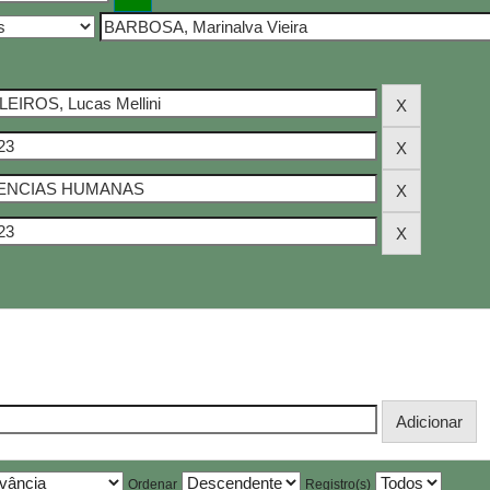
Ordenar
Registro(s)