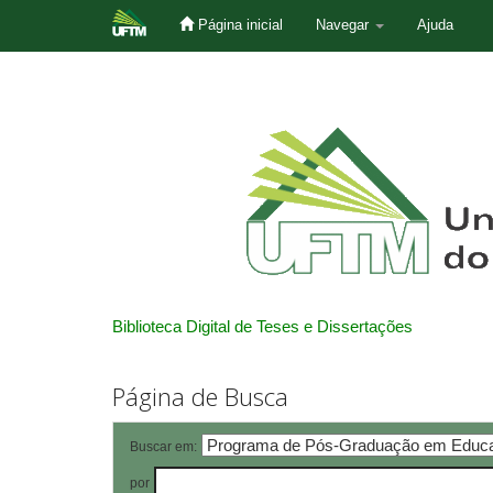
Página inicial
Navegar
Ajuda
Skip
navigation
Biblioteca Digital de Teses e Dissertações
Página de Busca
Buscar em:
por