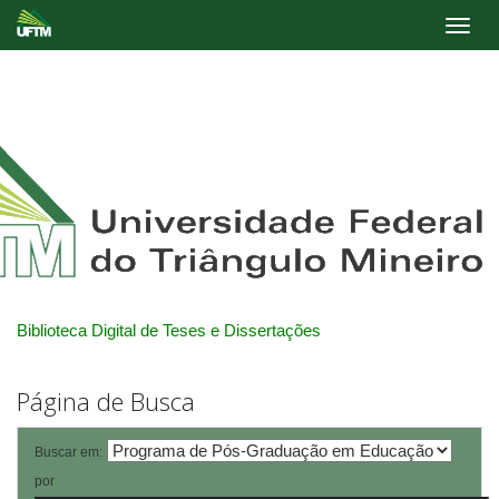
Skip
navigation
Biblioteca Digital de Teses e Dissertações
Página de Busca
Buscar em:
por