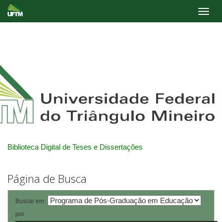
Skip
navigation
Biblioteca Digital de Teses e Dissertações
Página de Busca
Buscar em:
por