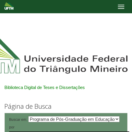
Skip
navigation
Biblioteca Digital de Teses e Dissertações
Página de Busca
Buscar em:
por