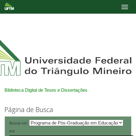
Skip
navigation
Biblioteca Digital de Teses e Dissertações
Página de Busca
Buscar em:
por