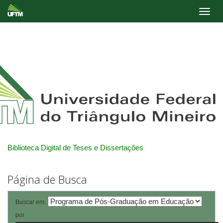
Skip
navigation
Biblioteca Digital de Teses e Dissertações
Página de Busca
Buscar em:
por