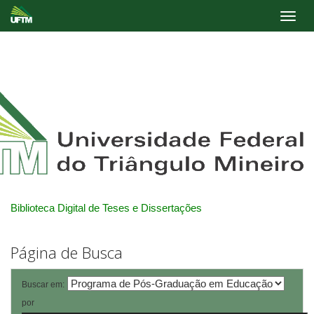
Skip
navigation
Biblioteca Digital de Teses e Dissertações
Página de Busca
Buscar em:
por