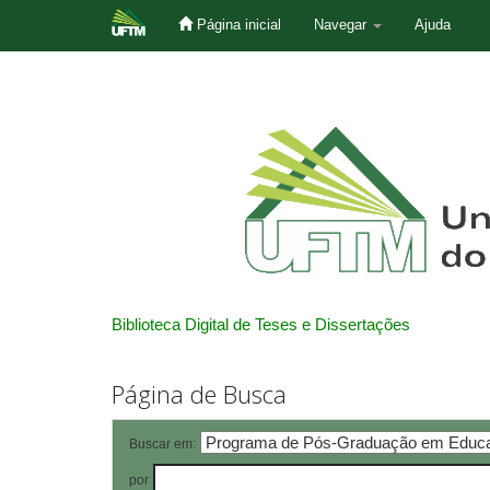
Página inicial
Navegar
Ajuda
Skip
navigation
Biblioteca Digital de Teses e Dissertações
Página de Busca
Buscar em:
por