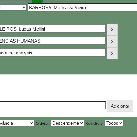
Ordenar
Registro(s)