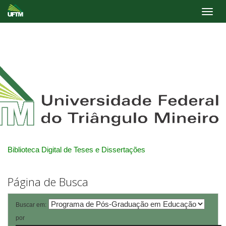
Skip
navigation
Biblioteca Digital de Teses e Dissertações
Página de Busca
Buscar em:
por