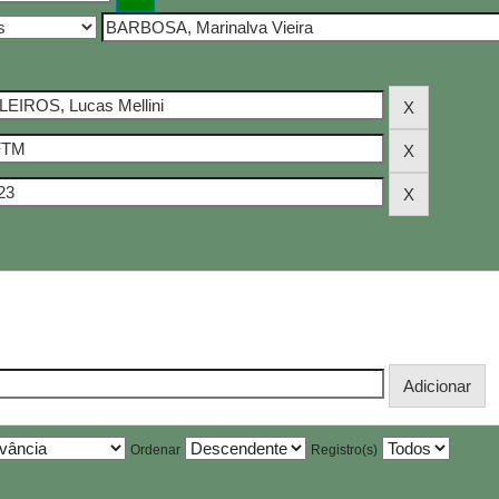
Ordenar
Registro(s)