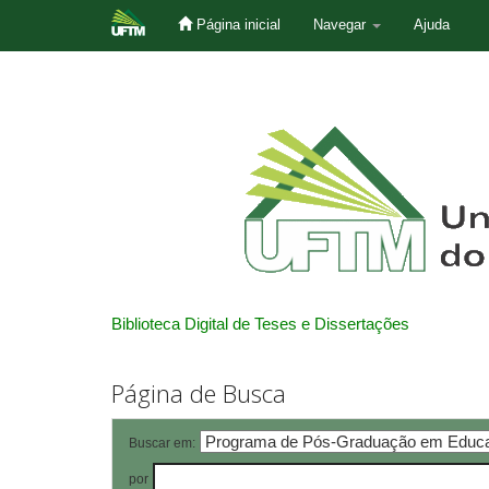
Página inicial
Navegar
Ajuda
Skip
navigation
Biblioteca Digital de Teses e Dissertações
Página de Busca
Buscar em:
por