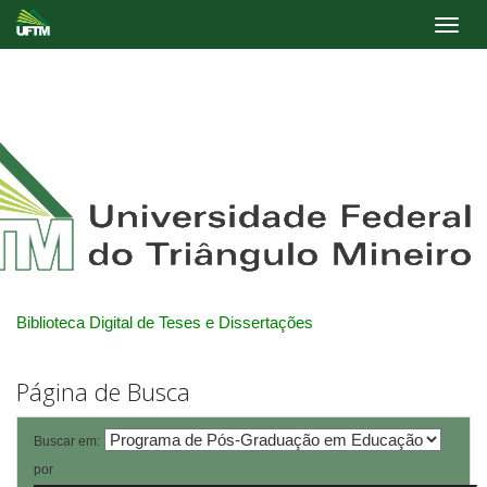
Skip
navigation
Biblioteca Digital de Teses e Dissertações
Página de Busca
Buscar em:
por