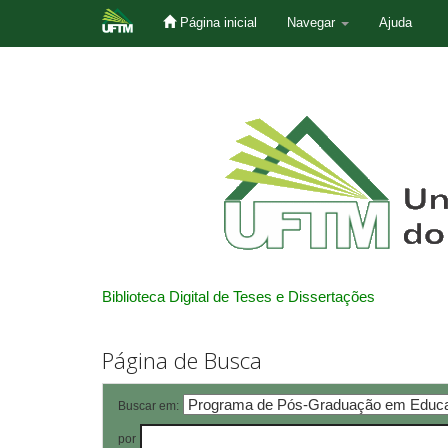
Página inicial
Navegar
Ajuda
Skip
navigation
Biblioteca Digital de Teses e Dissertações
Página de Busca
Buscar em:
por