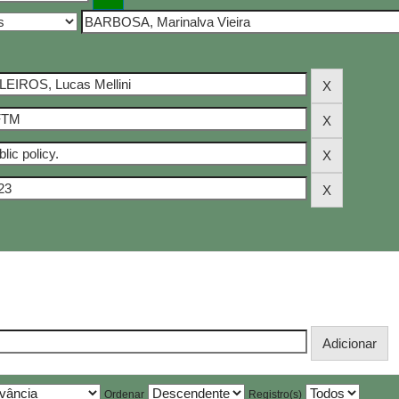
Ordenar
Registro(s)