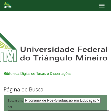
Skip
navigation
Biblioteca Digital de Teses e Dissertações
Página de Busca
Buscar em:
por