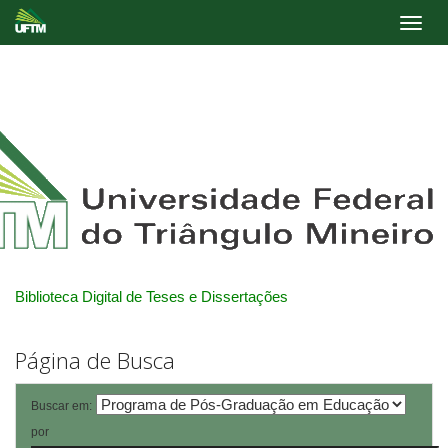
Skip
navigation
Biblioteca Digital de Teses e Dissertações
Página de Busca
Buscar em:
por