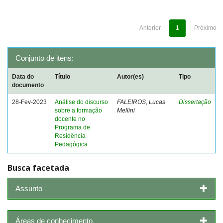
Anterior
1
Próximo
Conjunto de itens:
Data do
Título
Autor(es)
Tipo
documento
28-Fev-2023
Análise do discurso
FALEIROS, Lucas
Dissertação
sobre a formação
Mellini
docente no
Programa de
Residência
Pedagógica
Busca facetada
Assunto
Áreas de conhecimento