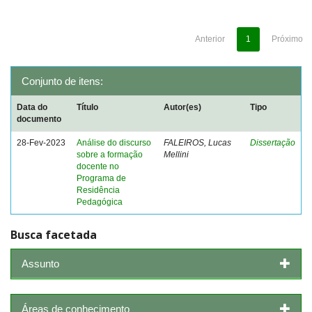
Anterior
1
Próximo
Conjunto de itens:
Data do
Título
Autor(es)
Tipo
documento
28-Fev-2023
Análise do discurso
FALEIROS, Lucas
Dissertação
sobre a formação
Mellini
docente no
Programa de
Residência
Pedagógica
Busca facetada
Assunto
Áreas de conhecimento