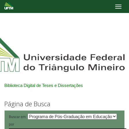
Skip
navigation
Biblioteca Digital de Teses e Dissertações
Página de Busca
Buscar em:
por