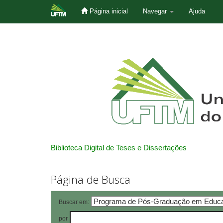
Página inicial
Navegar
Ajuda
Skip
navigation
Biblioteca Digital de Teses e Dissertações
Página de Busca
Buscar em:
por