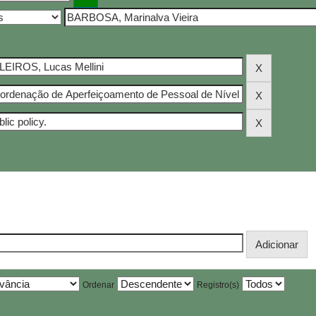
Ordenar
Registro(s)