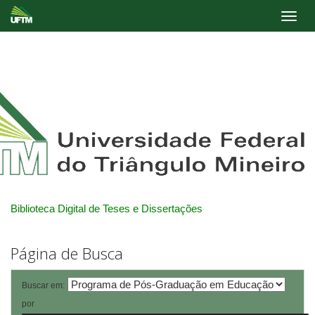
Skip
navigation
Biblioteca Digital de Teses e Dissertações
Página de Busca
Buscar em:
por